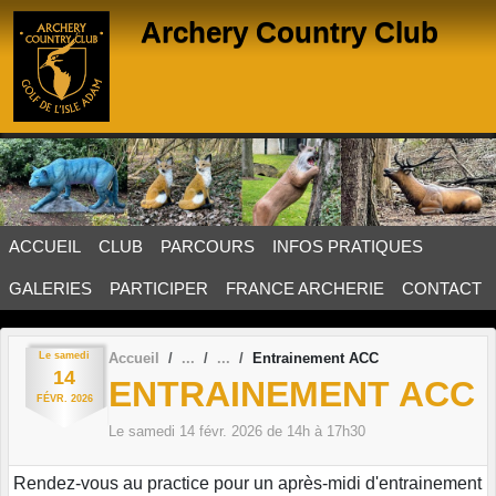
Panneau de gestion des cookies
Archery Country Club
ACCUEIL
CLUB
PARCOURS
INFOS PRATIQUES
GALERIES
PARTICIPER
FRANCE ARCHERIE
CONTACT
Le
samedi
Accueil
Entrainement ACC
14
ENTRAINEMENT ACC
FÉVR.
2026
Le
samedi
14
févr.
2026
de 14h à 17h30
Rendez-vous au practice pour un après-midi d'entrainement